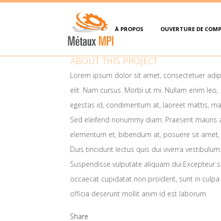
À PROPOS
OUVERTURE DE COM
ABOUT THIS PROJECT
Lorem ipsum dolor sit amet, consectetuer adip
elit. Nam cursus. Morbi ut mi. Nullam enim leo,
egestas id, condimentum at, laoreet mattis, ma
Sed eleifend nonummy diam. Praesent mauris 
elementum et, bibendum at, posuere sit amet, 
Duis tincidunt lectus quis dui viverra vestibulum
Suspendisse vulputate aliquam dui.Excepteur s
occaecat cupidatat non proident, sunt in culpa
officia deserunt mollit anim id est laborum
Share