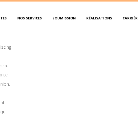
PTES
NOS SERVICES
SOUMISSION
RÉALISATIONS
CARRIÈR
iscing
ssa.
ante,
nibh.
.
int
 qui