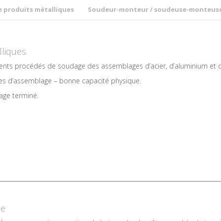
de produits métalliques
Soudeur-monteur / soudeuse-monteus
lliques
ents procédés de soudage des assemblages d’acier, d’aluminium et d’
des d’assemblage – bonne capacité physique.
age terminé.
se